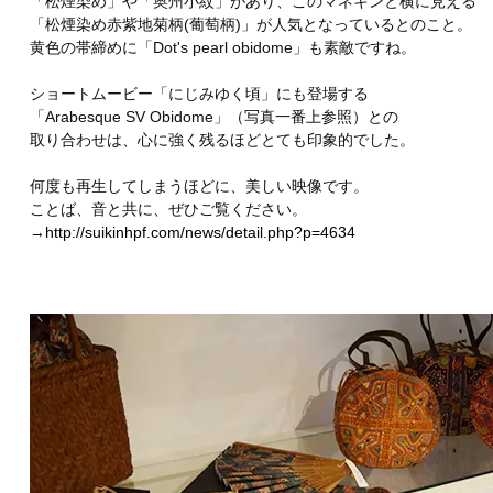
「松煙染め」や「奥州小紋」があり、このマネキンと横に見える
「松煙染め赤紫地菊柄(葡萄柄)」が人気となっているとのこと。
黄色の帯締めに「Dot's pearl obidome」も素敵ですね。
ショートムービー「にじみゆく頃」にも登場する
「Arabesque SV Obidome」（写真一番上参照）との
取り合わせは、心に強く残るほどとても印象的でした。
何度も再生してしまうほどに、美しい映像です。
ことば、音と共に、ぜひご覧ください。
→
http://suikinhpf.com/news/detail.php?p=4634