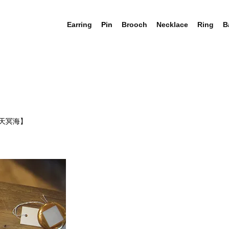
Earring
Pin
Brooch
Necklace
Ring
B
天冥海
】