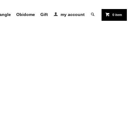
angle
Obidome
Gift
my account
0 item