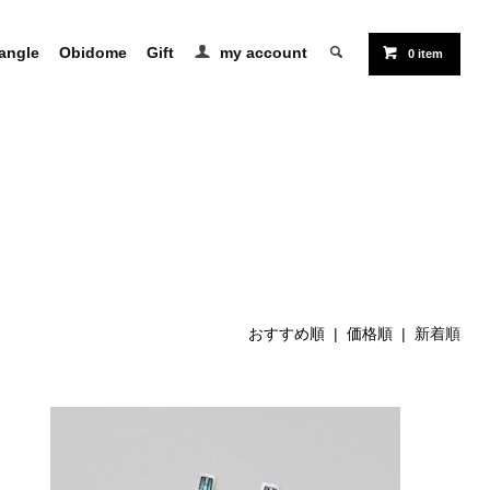
angle
Obidome
Gift
my account
0 item
おすすめ順
|
価格順
| 新着順