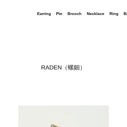
Earring
Pin
Brooch
Necklace
Ring
B
RADEN（螺鈿）