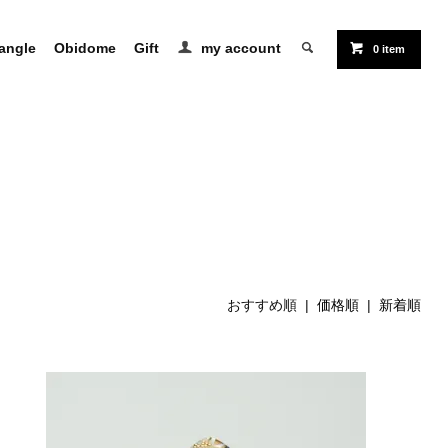
angle
Obidome
Gift
my account
0 item
おすすめ順 |
価格順
|
新着順