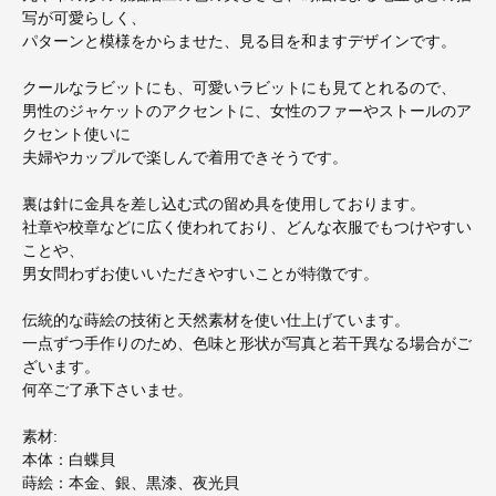
写が可愛らしく、
パターンと模様をからませた、見る目を和ますデザインです。
クールなラビットにも、可愛いラビットにも見てとれるので、
男性のジャケットのアクセントに、女性のファーやストールのア
クセント使いに
夫婦やカップルで楽しんで着用できそうです。
裏は針に金具を差し込む式の留め具を使用しております。
社章や校章などに広く使われており、どんな衣服でもつけやすい
ことや、
男女問わずお使いいただきやすいことが特徴です。
伝統的な蒔絵の技術と天然素材を使い仕上げています。
一点ずつ手作りのため、色味と形状が写真と若干異なる場合がご
ざいます。
何卒ご了承下さいませ。
素材:
本体：白蝶貝
蒔絵：本金、銀、黒漆、夜光貝