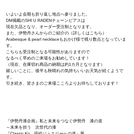
いよいよ会期も折り返し地点へ参りました。
DM掲載のSHI U RADENチェーンピアスは
現在欠品となり、オーダー受注制となります。
また、伊勢丹さんからのご紹介の（詳しくは
こちら
）
Arabesque & pearl necklaceもおかげ様で残り数点となっていま
す。
こちらも受注制となる可能性がありますので
なるべく早めのご来場をお勧めしています！
（現在、在庫切れ商品の納期は約1カ月となります）
嬉しいことに、後半も秋晴れの気持ちいいお天気が続くようで
す。
引き続き、皆さまのご来場こころよりお待ちしております！
『伊勢丹漆企画』私と未来をつなぐ伊勢丹 漆の道
～未来を担う 次世代の漆
『Classic Ko 蒔絵ジュエリーへの道』展